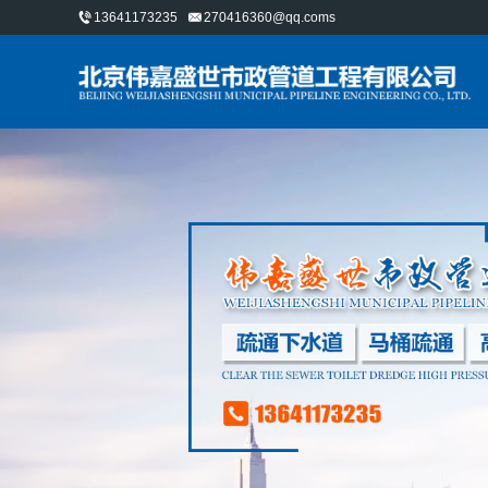
13641173235
270416360@qq.coms