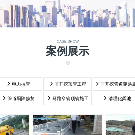
CASE SHOW
案例展示
电力拉管
非开挖顶管工程
非开挖管道穿越
水
抽污水
管道塌陷修复
马路穿管顶管施工
清理化粪池