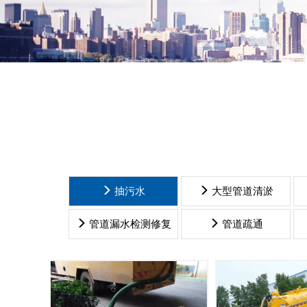
抽污水
大型管道清淤
抽污水
抽污
管道漏水检测修复
管道疏通